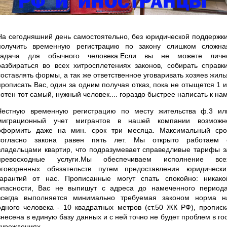
На сегодняшний день самостоятельно, без юридической поддержки
получить временную регистрацию по закону слишком сложна
задача для обычного человека.Если вы не можете личн
разбираться во всех хитросплетениях законов, собирать справки
составлять формы, а так же ответственное уговаривать хозяев жиль
прописать Вас, один за одним получая отказ, пока не отыщется 1 и
сотен тот самый, нужный человек.... гораздо быстрее написать к нам
Честную временную регистрацию по месту жительства ф.3 ил
миграционный учет мигрантов в нашей компании возможн
оформить даже на мин. срок три месяца. Максимальный сро
согласно закона равен пять лет. Мы открыто работаем 
владельцами квартир, что подразумевает справедливые тарифы з
превосходные услуги.Мы обеспечиваем исполнение все
оговоренных обязательств путем предоставления юридически
гарантий от нас. Прописанные могут спать спокойно: никако
опасности, Вас не выпишут с адреса до намеченного периода
всегда выполняется минимально требуемая законом норма н
одного человека - 10 квадратных метров (ст.50 ЖК РФ), прописк
внесена в единую базу данных и с ней точно не будет проблем в гос
учреждениях.