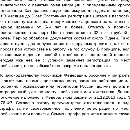
свидетельство с печатью омвд миграции с определенным сроко
регистрации. Как правило такую прописку можно сделать на перио
от 3 месяцев до 5 лет.
Постоянная регистрация
(штамп в паспорт) 
учет по месту жительства, оформляется чаще всего на длительны
период времени от 5-и лет и более. Отметка о прописк
проставляется в паспорт. Цена начинается от 32 тысяч рублей 
более. Период обработки документов составит около 7 дней. Тако
вариант нужен для получения ипотеки, крупных кредитов, так же е
спросят при устройстве на работу на гос службу. В принципе, есл
вы экономите деньги, особой потребности в постоянной прописк
сегодня уже нет, ее с успехом заменяет регистрация по мест
пребывания, но не забывайте ее вовремя пролонгировать.
По законодательству Российской Федерации, россияне и мигранты
а так же лица не имеющие гражданства, временно работающие ил
постоянно проживающие на территории России, должны встать н
миграционный учет по месту пребывания или жительства. Данно
положение изложено в Федеральном законе от 21.12.2013 года 
376-ФЗ. Согласно закону предусмотрена ответственность в вид
штрафа за не своевременное получение регистрации по мест
пребывания или прописки. Сумма штрафа рознится в каждом случа