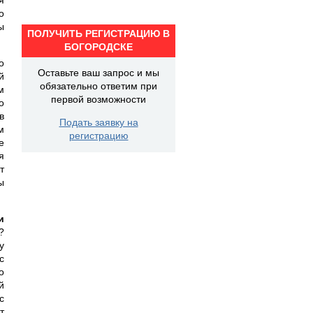
о
ы
ПОЛУЧИТЬ РЕГИСТРАЦИЮ В
БОГОРОДСКЕ
о
Оставьте ваш запрос и мы
й
обязательно ответим при
м
первой возможности
о
в
Подать заявку на
м
регистрацию
е
я
т
ы
и
?
у
с
о
й
с
т