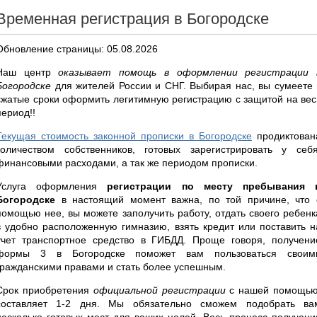
Временная регистрация в Богородске
Обновление страницы: 05.08.2026
Наш центр
оказывает помощь в оформлении регистрации 
Богородске
для жителей России и СНГ. Выбирая нас, вы сумеете 
сжатые сроки оформить легитимную регистрацию с защитой на вес
период!!
Текущая стоимость законной прописки в Богородске
продиктован
количеством собственников, готовых зарегистрировать у себя
финансовыми расходами, а так же периодом прописки.
Услуга оформления
регистрации по месту пребывания 
Богородске
в настоящий момент важна, по той причине, что 
помощью нее, вы можете заполучить работу, отдать своего ребенк
в удобно расположенную гимназию, взять кредит или поставить н
учет транспортное средство в ГИБДД. Проще говоря, получени
формы 3 в Богородске поможет вам пользоваться своим
гражданскими правами и стать более успешным.
Срок приобретения
официальной регистрации
с нашей помощью
составляет 1-2 дня. Мы обязательно сможем подобрать ва
несколько готовых мест для ваших целей. Весь процесс получени