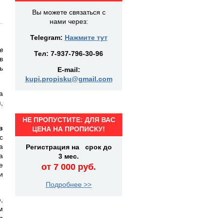
Вы можете связаться с
нами через:
Telegram:
Нажмите тут
в
Тел:
7-937-796-30-96
в
ь
E-mail:
kupi.propisku@gmail.com
а
,
НЕ ПРОПУСТИТЕ: ДЛЯ ВАС
в
ЦЕНА НА ПРОПИСКУ!
с
а
Регистрация на срок до
а
3 мес.
е
от 7 000 руб.
и
Подробнее >>
,
м
я