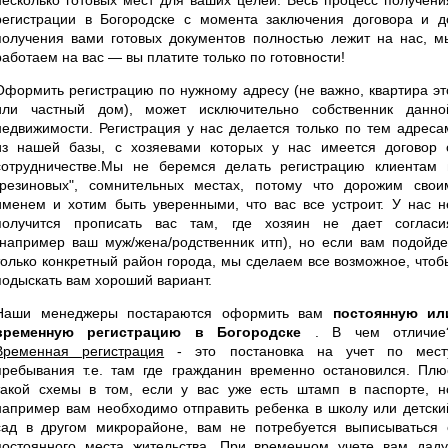
регистрации в Богородске с момента заключения договора и д
получения вами готовых документов полностью лежит на нас, м
работаем на вас — вы платите только по готовности!
Оформить регистрацию по нужному адресу (не важно, квартира эт
или частный дом), может исключительно собственник данно
недвижимости. Регистрация у нас делается только по тем адреса
из нашей базы, с хозяевами которых у нас имеется договор 
сотрудничестве.Мы не беремся делать регистрацию клиентам 
"резиновых", сомнительных местах, потому что дорожим свои
именем и хотим быть уверенными, что вас все устроит. У нас н
получится прописать вас там, где хозяин не дает согласи
(например ваш муж/жена/родственник итп), но если вам подойде
только конкретный район города, мы сделаем все возможное, чтоб
подыскать вам хороший вариант.
Наши менеджеры постараются оформить вам
постоянную ил
временную регистрацию в Богородске
. В чем отличие
Временная регистрация
- это постановка на учет по мест
пребывания т.е. там где гражданин временно остановился. Плю
такой схемы в том, если у вас уже есть штамп в паспорте, н
например вам необходимо отправить ребенка в школу или детски
сад в другом микрорайоне, вам не потребуется выписываться 
постоянного места жительства. При временном учете вам даду